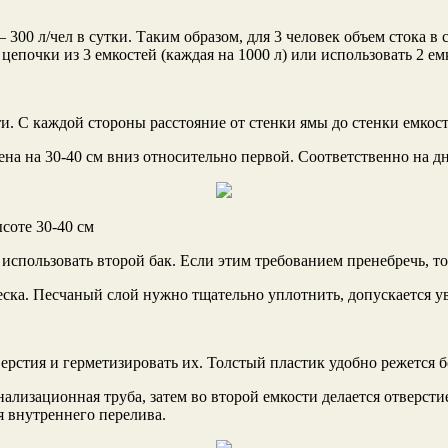
0 л/чел в сутки. Таким образом, для 3 человек объем стока в стук
цепочки из 3 емкостей (каждая на 1000 л) или использовать 2 емк
и. С каждой стороны расстояние от стенки ямы до стенки емкос
на на 30-40 см вниз относительно первой. Соответственно на дн
соте 30-40 см
спользовать второй бак. Если этим требованием пренебречь, то
 песка. Песчаный слой нужно тщательно уплотнить, допускается у
ерстия и герметизировать их. Толстый пластик удобно режется б
канализационная труба, затем во второй емкости делается отверс
я внутреннего перелива.