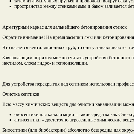
затем из арматурных прутьев и проволоки вокруг бака ус
пространство между стенками ямы и баком заливается бет
Арматурный каркас для дальнейшего бетонирования стенок
Обратите внимание! На время засыпки ямы или бетонирования 
Что касается вентиляционных труб, то они устанавливаются то
Завершающим штрихом можно считать устройство бетонного пе
настилом, слоем гидро- и теплоизоляции.
Для устройства перекрытия над септиком использован профна
Очистка септиков
Всю массу химических веществ для очистки канализации можно
биосептики для канализации – такие средства как Санэк
антисептики – достаточно агрессивные химические вещес
Биосептики (или биобактерии) абсолютно безвредны для окруж