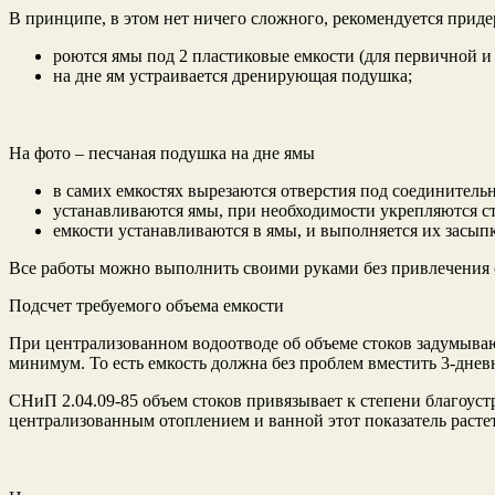
В принципе, в этом нет ничего сложного, рекомендуется приде
роются ямы под 2 пластиковые емкости (для первичной и
на дне ям устраивается дренирующая подушка;
На фото – песчаная подушка на дне ямы
в самих емкостях вырезаются отверстия под соединитель
устанавливаются ямы, при необходимости укрепляются с
емкости устанавливаются в ямы, и выполняется их засыпк
Все работы можно выполнить своими руками без привлечения 
Подсчет требуемого объема емкости
При централизованном водоотводе об объеме стоков задумывают
минимум. То есть емкость должна без проблем вместить 3-днев
СНиП 2.04.09-85 объем стоков привязывает к степени благоустр
централизованным отоплением и ванной этот показатель растет 