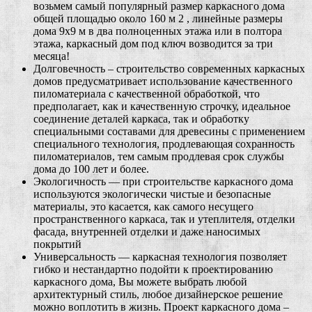
возьмем самый популярный размер каркасного дома
общей площадью около 160 м 2 , линейные размеры
дома 9х9 м в два полноценных этажа или в полтора
этажа, каркасный дом под ключ возводится за три
месяца!
Долговечность – строительство современных каркасных
домов предусматривает использование качественного
пиломатериала с качественной обработкой, что
предполагает, как и качественную строчку, идеальное
соединение деталей каркаса, так и обработку
специальными составами для древесины с применением
специального технология, продлевающая сохранность
пиломатериалов, тем самым продлевая срок службы
дома до 100 лет и более.
Экологичность — при строительстве каркасного дома
используются экологически чистые и безопасные
материалы, это касается, как самого несущего
пространственного каркаса, так и утеплителя, отделки
фасада, внутренней отделки и даже наносимых
покрытий
Универсальность — каркасная технология позволяет
гибко и нестандартно подойти к проектированию
каркасного дома, Вы можете выбрать любой
архитектурный стиль, любое дизайнерское решение
можно воплотить в жизнь. Проект каркасного дома –