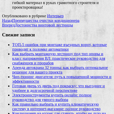
гибкий материал в руках грамотного строителя и
проектировщика!
Опубликовано в рубрике
Интерьер
Назад
Преимущества очистки кондиционера
Вперед
Достоинства винтовой лестницы
Свежие записи
ТОП-5 ошибок при монтаже въездных ворот, которые
приводят к поломке автоматики
Как выбрать монтажную лестницу под тип опоры и
класс напряжения ВЛ: практическое руководство для
снабженцев и прорабов
Аренда автокрана 32 тонны: как выбрать оптимальное
решение для вашего проекта
Чип‑тюнинг двигателя: путь к повышенной мощности и
эффективности
Готовая дверь vs дверь под покраску: что выгоднее и
удобнее в долгосрочной перспективе
Электроинструменты купить онлайн: полное
руководство для умного выбора
Как правильно выбрать и купить климатическую
систему в интернет‑магазине: полное руководство
Кондиционер на кухне: где ставить, чтобы не дуло на