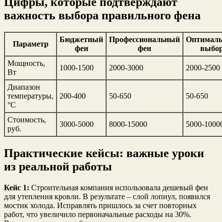
Цифры, которые подтверждают
важность выбора правильного фена
Бюджетный
Профессиональный
Оптимал
Параметр
фен
фен
выбо
Мощность,
1000-1500
2000-3000
2000-2500
Вт
Диапазон
температуры,
200-400
50-650
50-650
°C
Стоимость,
3000-5000
8000-15000
5000-1000
руб.
Практические кейсы: важные уроки
из реальной работы
Кейс 1:
Строительная компания использовала дешевый фен
для утепления кровли. В результате – слой лопнул, появился
мостик холода. Исправлять пришлось за счет повторных
работ, что увеличило первоначальные расходы на 30%.