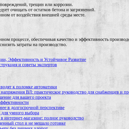
 повреждений, трещин или коррозии.
ует очищать от остатков бетона и загрязнений.
ном от воздействия внешней среды месте.
ном процессе, обеспечивая качество и эффективность производ
снизить затраты на производство.
ии, Эффективность и Устойчивое Развитие
струкция и советы экспертов
водят к поломке автоматики
 напряжения ВЛ: практическое руководство для снабженцев и п
шение для вашего проекта
эффективности
бнее в долгосрочной перспективе
 для умного выбора
в интернет‑магазине: полное руководство
еденный стол и не мешало готовке
ьеру без лишних хлопот