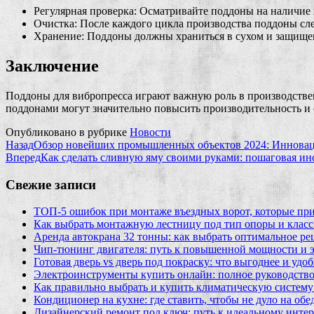
Регулярная проверка: Осматривайте поддоны на наличие
Очистка: После каждого цикла производства поддоны след
Хранение: Поддоны должны храниться в сухом и защищен
Заключение
Поддоны для вибропресса играют важную роль в производствен
поддонами могут значительно повысить производительность и 
Опубликовано в рубрике
Новости
Назад
Обзор новейших промышленных объектов 2024: Инновац
Вперед
Как сделать сливную яму своими руками: пошаговая ин
Свежие записи
ТОП-5 ошибок при монтаже въездных ворот, которые при
Как выбрать монтажную лестницу под тип опоры и класс
Аренда автокрана 32 тонны: как выбрать оптимальное ре
Чип‑тюнинг двигателя: путь к повышенной мощности и 
Готовая дверь vs дверь под покраску: что выгоднее и удо
Электроинструменты купить онлайн: полное руководство
Как правильно выбрать и купить климатическую систему 
Кондиционер на кухне: где ставить, чтобы не дуло на об
Дизайнерский ремонт под ключ: путь к идеальному интер