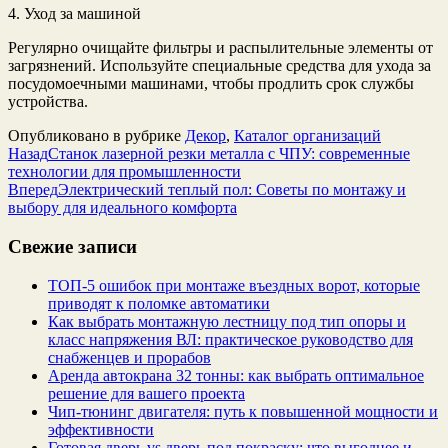
4. Уход за машиной
Регулярно очищайте фильтры и распылительные элементы от
загрязнений. Используйте специальные средства для ухода за
посудомоечными машинами, чтобы продлить срок службы
устройства.
Опубликовано в рубрике
Декор
,
Каталог организаций
Назад
Станок лазерной резки металла с ЧПУ: современные
технологии для промышленности
Вперед
Электрический теплый пол: Советы по монтажу и
выбору для идеального комфорта
Свежие записи
ТОП-5 ошибок при монтаже въездных ворот, которые
приводят к поломке автоматики
Как выбрать монтажную лестницу под тип опоры и
класс напряжения ВЛ: практическое руководство для
снабженцев и прорабов
Аренда автокрана 32 тонны: как выбрать оптимальное
решение для вашего проекта
Чип‑тюнинг двигателя: путь к повышенной мощности и
эффективности
Готовая дверь vs дверь под покраску: что выгоднее и