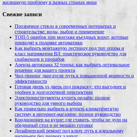
жилищную проблему в разных странах мира
Свежие записи
Прозрачное стекло в современных интерьерах и
строительстве: виды, выбор и применение
ТОП-5 ошибок при монтаже въездных ворот, которые
приводят к поломке автоматики
Как выбрать монтажную лестницу под тип опоры и
класс напряжения ВЛ: практическое руководство для
снабженцев и прорабов
Аренда автокрана 32 тонны: как выбрать оптимальное
решение для вашего проекта
Чип‑тюнинг двигателя: путь к повышенной мощности и
эффективности
Готовая дверь vs дверь под покраску: что выгоднее и
удобнее в долгосрочной перспективе
Электроинструменты купить онлайн: полное
руководство для умного выбора
Как правильно выбрать и купить климатическую
систему в интернет‑магазине: полное руководство
Кондиционер на кухне: где ставить, чтобы не дуло на
обеденный стол и не мешало готовке
Дизайнерский ремонт под ключ: путь к идеальному
интерьеру без лишних хлопот