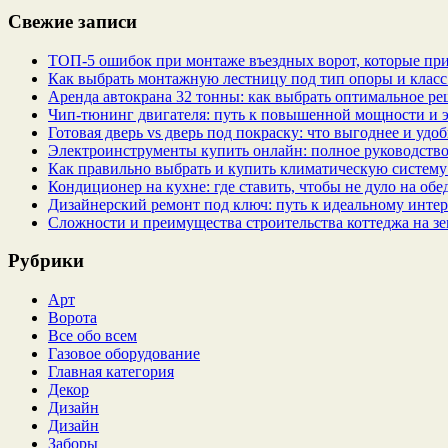
Свежие записи
ТОП-5 ошибок при монтаже въездных ворот, которые при
Как выбрать монтажную лестницу под тип опоры и класс
Аренда автокрана 32 тонны: как выбрать оптимальное ре
Чип‑тюнинг двигателя: путь к повышенной мощности и 
Готовая дверь vs дверь под покраску: что выгоднее и удо
Электроинструменты купить онлайн: полное руководство
Как правильно выбрать и купить климатическую систему 
Кондиционер на кухне: где ставить, чтобы не дуло на об
Дизайнерский ремонт под ключ: путь к идеальному интер
Сложности и преимущества строительства коттеджа на зе
Рубрики
Арт
Ворота
Все обо всем
Газовое оборудование
Главная категория
Декор
Дизайн
Дизайн
Заборы