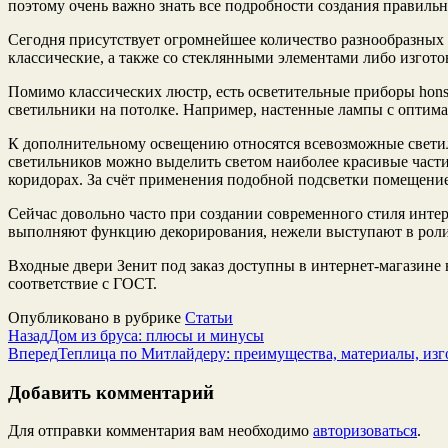
поэтому очень важно знать все подробности создания правиль
Сегодня присутствует огромнейшее количество разнообразных 
классические, а также со стеклянными элементами либо изгот
Помимо классических люстр, есть осветительные приборы honse
светильники на потолке. Например, настенные лампы с оптима
К дополнительному освещению относятся всевозможные светиль
светильников можно выделить светом наиболее красивые части
коридорах. За счёт применения подобной подсветки помещени
Сейчас довольно часто при создании современного стиля инте
выполняют функцию декорирования, нежели выступают в роли
Входные двери Зенит под заказ доступны в интернет-магазине 
соответствие с ГОСТ.
Опубликовано в рубрике
Статьи
Назад
Дом из бруса: плюсы и минусы
Вперед
Теплица по Митлайдеру: преимущества, материалы, изг
Добавить комментарий
Для отправки комментария вам необходимо
авторизоваться
.