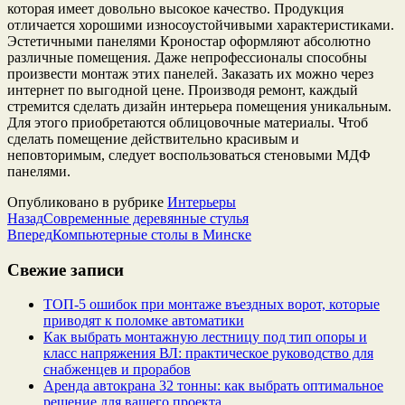
которая имеет довольно высокое качество. Продукция
отличается хорошими износоустойчивыми характеристиками.
Эстетичными панелями Кроностар оформляют абсолютно
различные помещения. Даже непрофессионалы способны
произвести монтаж этих панелей. Заказать их можно через
интернет по выгодной цене. Производя ремонт, каждый
стремится сделать дизайн интерьера помещения уникальным.
Для этого приобретаются облицовочные материалы. Чтоб
сделать помещение действительно красивым и
неповторимым, следует воспользоваться стеновыми МДФ
панелями.
Опубликовано в рубрике
Интерьеры
Назад
Современные деревянные стулья
Вперед
Компьютерные столы в Минске
Свежие записи
ТОП-5 ошибок при монтаже въездных ворот, которые
приводят к поломке автоматики
Как выбрать монтажную лестницу под тип опоры и
класс напряжения ВЛ: практическое руководство для
снабженцев и прорабов
Аренда автокрана 32 тонны: как выбрать оптимальное
решение для вашего проекта