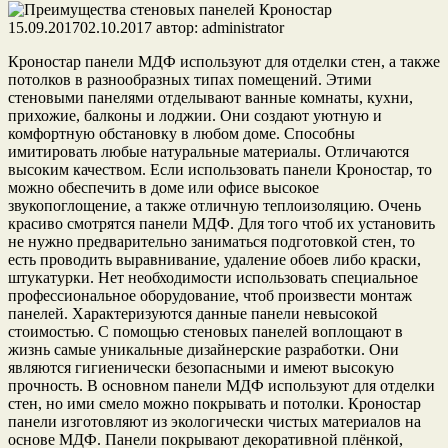
15.09.2017
02.10.2017
автор:
administrator
Кроностар панели МДФ используют для отделки стен, а также
потолков в разнообразных типах помещений. Этими
стеновыми панелями отделывают ванные комнаты, кухни,
прихожие, балконы и лоджии. Они создают уютную и
комфортную обстановку в любом доме. Способны
имитировать любые натуральные материалы. Отличаются
высоким качеством. Если использовать панели Кроностар, то
можно обеспечить в доме или офисе высокое
звукопоглощение, а также отличную теплоизоляцию. Очень
красиво смотрятся панели МДФ. Для того чтоб их установить
не нужно предварительно заниматься подготовкой стен, то
есть проводить выравнивание, удаление обоев либо краски,
штукатурки. Нет необходимости использовать специальное
профессиональное оборудование, чтоб произвести монтаж
панелей. Характеризуются данные панели невысокой
стоимостью. С помощью стеновых панелей воплощают в
жизнь самые уникальные дизайнерские разработки. Они
являются гигиенически безопасными и имеют высокую
прочность. В основном панели МДФ используют для отделки
стен, но ими смело можно покрывать и потолки. Кроностар
панели изготовляют из экологически чистых материалов на
основе МДФ. Панели покрывают декоративной плёнкой,