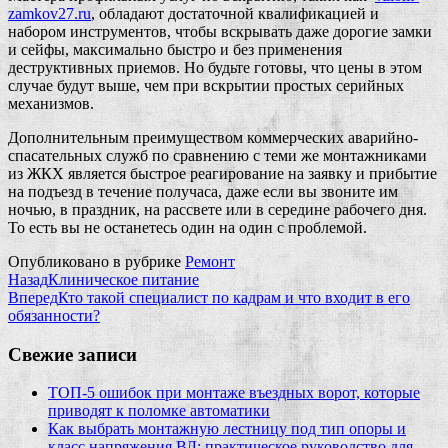
zamkov27.ru
, обладают достаточной квалификацией и
набором инструментов, чтобы вскрывать даже дорогие замки
и сейфы, максимально быстро и без применения
деструктивных приемов. Но будьте готовы, что цены в этом
случае будут выше, чем при вскрытии простых серийных
механизмов.
Дополнительным преимуществом коммерческих аварийно-
спасательных служб по сравнению с теми же монтажниками
из ЖКХ является быстрое реагирование на заявку и прибытие
на подъезд в течение получаса, даже если вы звоните им
ночью, в праздник, на рассвете или в середине рабочего дня.
То есть вы не останетесь один на один с проблемой.
Опубликовано в рубрике
Ремонт
Назад
Клиническое питание
Вперед
Кто такой специалист по кадрам и что входит в его
обязанности?
Свежие записи
ТОП-5 ошибок при монтаже въездных ворот, которые
приводят к поломке автоматики
Как выбрать монтажную лестницу под тип опоры и
класс напряжения ВЛ: практическое руководство для