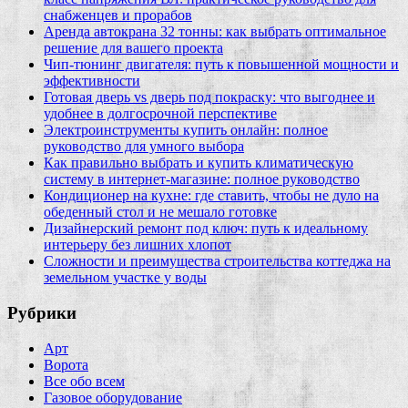
снабженцев и прорабов
Аренда автокрана 32 тонны: как выбрать оптимальное
решение для вашего проекта
Чип‑тюнинг двигателя: путь к повышенной мощности и
эффективности
Готовая дверь vs дверь под покраску: что выгоднее и
удобнее в долгосрочной перспективе
Электроинструменты купить онлайн: полное
руководство для умного выбора
Как правильно выбрать и купить климатическую
систему в интернет‑магазине: полное руководство
Кондиционер на кухне: где ставить, чтобы не дуло на
обеденный стол и не мешало готовке
Дизайнерский ремонт под ключ: путь к идеальному
интерьеру без лишних хлопот
Сложности и преимущества строительства коттеджа на
земельном участке у воды
Рубрики
Арт
Ворота
Все обо всем
Газовое оборудование