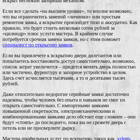
вскрыт негибкий запорный механизм.
Если все сделать «на высшем уровне», то вполне возможно,
что вы ограничитесь заменой «личинки» или простым
ремонтом замка, а вскрытие произойдет тихо и аккуратно. Как
правило, это будет стоить несколько сотен рублей за
«цилиндр» плюс услуги мастера. В крайнем случае
потребуется срочная замена замков, но с этим поможет
специалист по открытию замков
.
Если вы привлечете к вскрытию двери дилетантов или
попытаетесь восстановить доступ самостоятельно, возможно,
список затрат увеличится – придется менять дверь полностью
или частично, фурнитуру и запорное устройство в целом.
Здесь счет исчисляется тысячами, а то и десятками тысяч
рублей.
Даже относительно недорогие серийные замки достаточно
надежны, чтобы человек без опыта и навыков не смог их
открыть самостоятельно. С импортными замками
повышенной секретности, электромеханическими и
комбинированными замками дело обстоит еще сложнее – они
будут «стоять» до последнего, пока вы не срежете дверь с
петель или не просверлите дырку.
Мастера профильных услуг по вскрытию, таких как
vzlom-