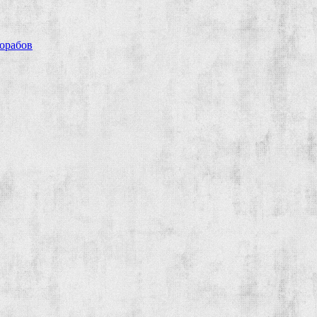
рорабов