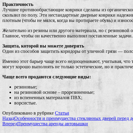
Практичность
Лучшие противообрастающие коврики сделаны из органического
скользил по полу. Эти нестандартные дверные коврики надежны
плотным (чтобы не мялся, когда вы протираете обувь) и износо
Желательно из резины или другого материала, но с резиновой 
Главное, чтобы он качественно выполнял поставленные задачи.
Защита, которой вы можете доверять
Один из способов защитить коридоры от уличной грязи — поло
Именно этот барьер чаще всего недооценивают, учитывая, что 
могут хорошо выполнять не только эстетические, но и практич
Чаще всего продаются следующие виды:
резиновые;
на резиновой основе – прорезиненные;
из вспененных материалов ПВХ;
ворсистые.
Опубликовано в рубрике
Статьи
Назад
Особенности и преимущества стеклянных дверей перед д
Вперед
Преимущества аренды автовышки