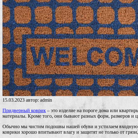
15.03.2023
автор:
admin
Придверный коврик
– это изделие на пороге дома или квартир
материалы. Кроме того, они бывают разных форм, размеров и 
Обычно мы чистим подошвы нашей обуви и устилаем входную дв
коврики хорошо впитывают влагу и защитят не только от грязи,