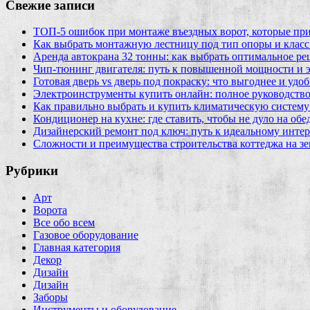
Свежие записи
ТОП-5 ошибок при монтаже въездных ворот, которые при
Как выбрать монтажную лестницу под тип опоры и класс
Аренда автокрана 32 тонны: как выбрать оптимальное ре
Чип‑тюнинг двигателя: путь к повышенной мощности и 
Готовая дверь vs дверь под покраску: что выгоднее и удо
Электроинструменты купить онлайн: полное руководство
Как правильно выбрать и купить климатическую систему 
Кондиционер на кухне: где ставить, чтобы не дуло на об
Дизайнерский ремонт под ключ: путь к идеальному интер
Сложности и преимущества строительства коттеджа на зе
Рубрики
Арт
Ворота
Все обо всем
Газовое оборудование
Главная категория
Декор
Дизайн
Дизайн
Заборы
Инструменты и оборудование