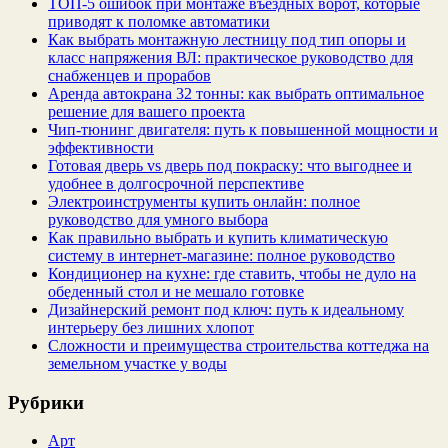
ТОП-5 ошибок при монтаже въездных ворот, которые
приводят к поломке автоматики
Как выбрать монтажную лестницу под тип опоры и
класс напряжения ВЛ: практическое руководство для
снабженцев и прорабов
Аренда автокрана 32 тонны: как выбрать оптимальное
решение для вашего проекта
Чип‑тюнинг двигателя: путь к повышенной мощности и
эффективности
Готовая дверь vs дверь под покраску: что выгоднее и
удобнее в долгосрочной перспективе
Электроинструменты купить онлайн: полное
руководство для умного выбора
Как правильно выбрать и купить климатическую
систему в интернет‑магазине: полное руководство
Кондиционер на кухне: где ставить, чтобы не дуло на
обеденный стол и не мешало готовке
Дизайнерский ремонт под ключ: путь к идеальному
интерьеру без лишних хлопот
Сложности и преимущества строительства коттеджа на
земельном участке у воды
Рубрики
Арт