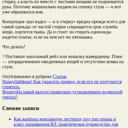
стирку, а класть их вместе с чистыми вещами не поднимается
рука. Поэтому машинально кидаем на спинку стула — и вот
уже образовался ком.
Концепция «раз надел — и в стирку» вредна прежде всего для
самой одежды: от частой стирки сокращается срок службы
вещи, портится ткань. Да и стоит ли стирать единожды
надетое платье, если на нем нет ни пятнышка.
Что делать?
? Поставьте напольный рейл или вешалку-камердинер. Плюс
— упорядочивание ежедневных вещей и отсутствие комка на
стуле.
Опубликовано в рубрике
Статьи
Назад
Лайфхак! Как украсить провод, если его не получается
спрятать.
Вперед
На какой высоте правильно устанавливать подвесной
унитаз?
Свежие записи
Как выбрать монтажную лестницу под тип опоры и
класс напряжения ВЛ: практическое руководство для