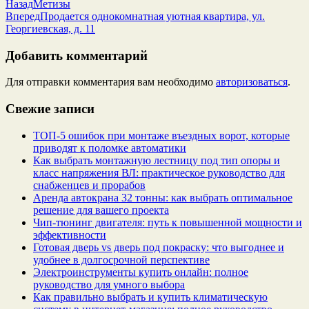
Назад
Метизы
Вперед
Продается однокомнатная уютная квартира, ул.
Георгиевская, д. 11
Добавить комментарий
Для отправки комментария вам необходимо
авторизоваться
.
Свежие записи
ТОП-5 ошибок при монтаже въездных ворот, которые
приводят к поломке автоматики
Как выбрать монтажную лестницу под тип опоры и
класс напряжения ВЛ: практическое руководство для
снабженцев и прорабов
Аренда автокрана 32 тонны: как выбрать оптимальное
решение для вашего проекта
Чип‑тюнинг двигателя: путь к повышенной мощности и
эффективности
Готовая дверь vs дверь под покраску: что выгоднее и
удобнее в долгосрочной перспективе
Электроинструменты купить онлайн: полное
руководство для умного выбора
Как правильно выбрать и купить климатическую