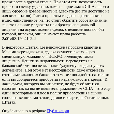
проживаете в другой стране. При этом есть возможность
провести сделку удаленно, даже не приезжая в США, а всего
лишь оформив доверенность на адвоката (но это доступно не
для всех штатов). Риски при этом сведены практически к
нулю, единственное, на что стоит обратить особе внимание,
так это наличие у адвоката или брокера специальной
лицензии на осуществление сделок с недвижимостью, без
которой, впрочем, они не имеют права работать.
2a01:4f8:150:41c2::2
В некоторых штатах, где невозможна продажа квартир в
Майами через адвоката, сделка осуществляется через
специальную компанию – ЭСКРО, имеющую также
лицензию. Деньги за недвижимость переводятся на
банковский счет после высылки будущему владельцу всех
документов. При этом нет необходимости даже открывать
счет в американском банке – это может понадобиться, только
если вы собираетесь приобретать недвижимость в кредит. И
даже сумма, которую вы заплатите, не будет облагаться
налогом, так ка вы не являетесь гражданином США – это еще
один неоспоримый плюс в пользу приобретения нашими
соотечественниками земли, домов и квартир в Соединенных
Штатах.
Опубликовано в рубрике
Публикации