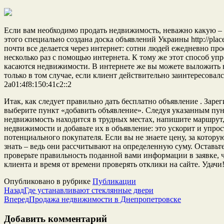
Если вам необходимо продать недвижимость, неважно какую – бу
этого специально создана доска объявлений Украины http://plac
почти все делается через интернет: сотни людей ежедневно пр
несколько раз с помощью интернета. К тому же этот способ упро
касаются недвижимости. В интернете же вы можете выложить 
только в том случае, если клиент действительно заинтересова
2a01:4f8:150:41c2::2
Итак, как следует правильно дать бесплатно объявление . Зарег
выберите пункт «добавить объявление». Следуя указанным пун
недвижимость находится в трудных местах, напишите маршрут,
недвижимости и добавьте их в объявление: это ускорит и упро
потенциального покупателя. Если вы не знаете цену, за котору
знать – ведь они рассчитывают на определенную суму. Оставьте 
проверьте правильность поданной вами информации в заявке, ч
клиента и время от времени проверять отклики на сайте. Удачи
Опубликовано в рубрике
Публикации
Назад
Где устанавливают стеклянные двери
Вперед
Продажа недвижимости в Днепропетровске
Добавить комментарий