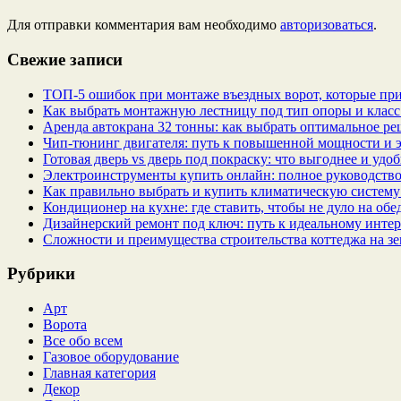
Для отправки комментария вам необходимо
авторизоваться
.
Свежие записи
ТОП-5 ошибок при монтаже въездных ворот, которые при
Как выбрать монтажную лестницу под тип опоры и класс
Аренда автокрана 32 тонны: как выбрать оптимальное ре
Чип‑тюнинг двигателя: путь к повышенной мощности и 
Готовая дверь vs дверь под покраску: что выгоднее и удо
Электроинструменты купить онлайн: полное руководство
Как правильно выбрать и купить климатическую систему 
Кондиционер на кухне: где ставить, чтобы не дуло на об
Дизайнерский ремонт под ключ: путь к идеальному интер
Сложности и преимущества строительства коттеджа на зе
Рубрики
Арт
Ворота
Все обо всем
Газовое оборудование
Главная категория
Декор