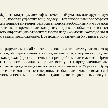
дь это квартира, дом, офис, земельный участок или другое, луч
e.ua , которая упростит вашу задачу. Этот способ намного эффект
осматривают интернет ресурсы в поиске необходимых им товаров
стит ваше время: люди, которые увидят ваше объявление в газете
всю информацию относительности недвижимости, которую вы про
лся вашим предложением. Все подачи объявлений Украины в осно
истрируйтесь на сайте – это не сложно и не займет у вас много в
ктам, обширно опишите вид недвижимости, которую вы продаете
 как доехать), дополнительные пристройки, если имеются. Пре
стит процесс продажи. Заполните все пункты, предложенные вам
ю хотите продать недвижимость через объявления Украины http://
все свои контактные телефоны, что бы с вами могли связаться. Пе
тобы избежать неприятных ситуаций с потенциальными покупател
!