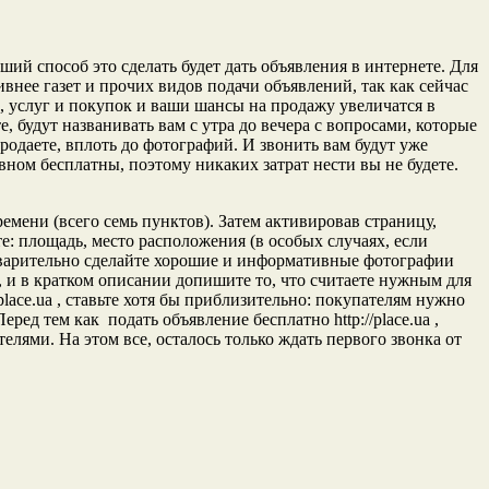
ший способ это сделать будет дать объявления в интернете. Для
ивнее газет и прочих видов подачи объявлений, так как сейчас
, услуг и покупок и ваши шансы на продажу увеличатся в
, будут названивать вам с утра до вечера с вопросами, которые
даете, вплоть до фотографий. И звонить вам будут уже
вном бесплатны, поэтому никаких затрат нести вы не будете.
ремени (всего семь пунктов). Затем активировав страницу,
: площадь, место расположения (в особых случаях, если
дварительно сделайте хорошие и информативные фотографии
, и в кратком описании допишите то, что считаете нужным для
place.ua , ставьте хотя бы приблизительно: покупателям нужно
ред тем как подать объявление бесплатно http://place.ua ,
ями. На этом все, осталось только ждать первого звонка от