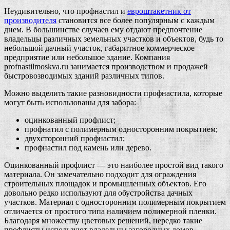
Неудивительно, что профнастил и
евроштакетник от
производителя
становится все более популярным с каждым
днем. В большинстве случаев ему отдают предпочтение
владельцы различных земельных участков и объектов, будь то
небольшой дачный участок, габаритное коммерческое
предприятие или небольшое здание. Компания
profnastilmoskva.ru занимается производством и продажей
быстровозводимых зданий различных типов.
Можно выделить такие разновидности профнастила, которые
могут быть использованы для забора:
оцинкованный профлист;
профнатил с полимерным односторонним покрытием;
двухсторонний профнастил;
профнастил под камень или дерево.
Оцинкованный профлист — это наиболее простой вид такого
материала. Он замечательно подходит для ограждения
строительных площадок и промышленных объектов. Его
довольно редко используют для обустройства дачных
участков. Материал с односторонним полимерным покрытием
отличается от простого типа наличием полимерной пленки.
Благодаря множеству цветовых решений, нередко такие
профлисты используют владельцы загородных домов.