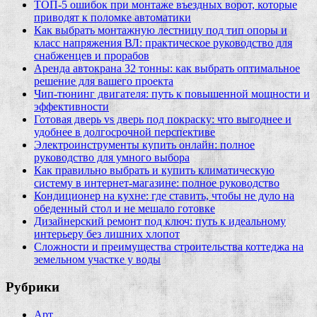
ТОП-5 ошибок при монтаже въездных ворот, которые
приводят к поломке автоматики
Как выбрать монтажную лестницу под тип опоры и
класс напряжения ВЛ: практическое руководство для
снабженцев и прорабов
Аренда автокрана 32 тонны: как выбрать оптимальное
решение для вашего проекта
Чип‑тюнинг двигателя: путь к повышенной мощности и
эффективности
Готовая дверь vs дверь под покраску: что выгоднее и
удобнее в долгосрочной перспективе
Электроинструменты купить онлайн: полное
руководство для умного выбора
Как правильно выбрать и купить климатическую
систему в интернет‑магазине: полное руководство
Кондиционер на кухне: где ставить, чтобы не дуло на
обеденный стол и не мешало готовке
Дизайнерский ремонт под ключ: путь к идеальному
интерьеру без лишних хлопот
Сложности и преимущества строительства коттеджа на
земельном участке у воды
Рубрики
Арт