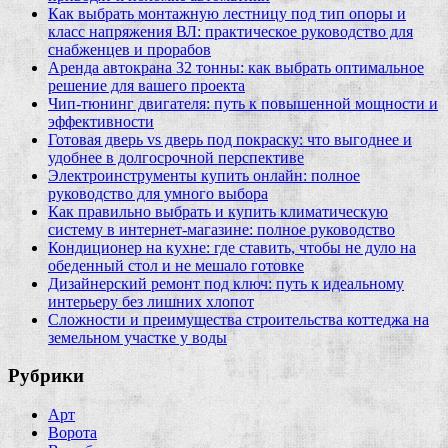
Как выбрать монтажную лестницу под тип опоры и
класс напряжения ВЛ: практическое руководство для
снабженцев и прорабов
Аренда автокрана 32 тонны: как выбрать оптимальное
решение для вашего проекта
Чип‑тюнинг двигателя: путь к повышенной мощности и
эффективности
Готовая дверь vs дверь под покраску: что выгоднее и
удобнее в долгосрочной перспективе
Электроинструменты купить онлайн: полное
руководство для умного выбора
Как правильно выбрать и купить климатическую
систему в интернет‑магазине: полное руководство
Кондиционер на кухне: где ставить, чтобы не дуло на
обеденный стол и не мешало готовке
Дизайнерский ремонт под ключ: путь к идеальному
интерьеру без лишних хлопот
Сложности и преимущества строительства коттеджа на
земельном участке у воды
Рубрики
Арт
Ворота