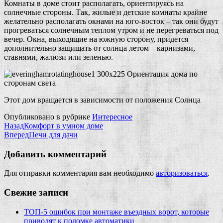
Комнаты в доме стоит располагать, ориентируясь на
солнечные стороны. Так, жилые и детские комнаты крайне
желательно располагать окнами на юго-восток – так они будут
прогреваться солнечным теплом утром и не перегреваться под
вечер. Окна, выходящие на южную сторону, придется
дополнительно защищать от солнца летом – карнизами,
ставнями, жалюзи или зеленью.
Этот дом вращается в зависимости от положения Солнца
Опубликовано в рубрике
Интересное
Назад
Комфорт в умном доме
Вперед
Печи для дачи
Добавить комментарий
Для отправки комментария вам необходимо
авторизоваться
.
Свежие записи
ТОП-5 ошибок при монтаже въездных ворот, которые
приводят к поломке автоматики