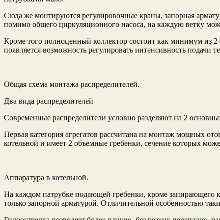
Сюда же монтируются регулировочные краны, запорная арматур
помимо общего циркуляционного насоса, на каждую ветку може
Кроме того полноценный коллектор состоит как минимум из 2 е
появляется возможность регулировать интенсивность подачи т
Общая схема монтажа распределителей.
Два вида распределителей
Современные распределители условно разделяют на 2 основных
Первая категория агрегатов рассчитана на монтаж мощных ото
котельной и имеет 2 объемные гребенки, сечение которых может
Аппаратура в котельной.
На каждом патрубке подающей гребенки, кроме запирающего кр
только запорной арматурой. Отличительной особенностью таки
Гидрострелка позволяет более плавно, без резких перепадов, р