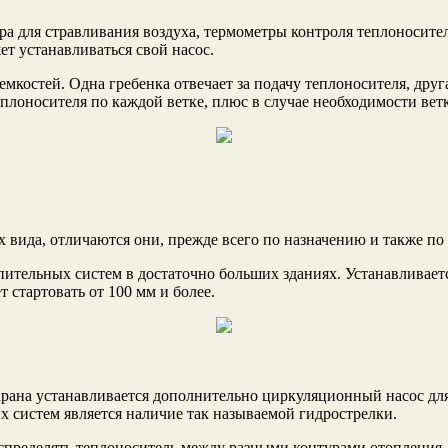
а для стравливания воздуха, термометры контроля теплоносител
т устанавливаться свой насос.
мкостей. Одна гребенка отвечает за подачу теплоносителя, друг
еплоносителя по каждой ветке, плюс в случае необходимости ве
 вида, отличаются они, прежде всего по назначению и также по
пительных систем в достаточно больших зданиях. Устанавливает
 стартовать от 100 мм и более.
ана устанавливается дополнительно циркуляционный насос для 
х систем является наличие так называемой гидрострелки.
аспределять теплоноситель между разными контурами отопления. 