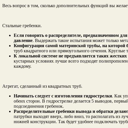
Весь вопрос в том, сколько дополнительных функций вы желает
Стальные гребенки.
Если говорить о распределителе, предназначенном дл
давление
. Выдержать такие испытания может только мета
Конфигурация самой материнской трубы, на которой б
труб квадратного или прямоугольного сечения. Круглые т
К локальной системе не предъявляется таких жестких 
кустарных условиях лучше всего подходят полипропилено
каждому.
Агрегат, сделанный из квадратных труб.
Начинать следует с изготовления гидрострелки
. Как у
обеих сторон. В гидрострелке делается 5 выводов, первы
подсоединения гребенок.
Распределительные гребенки вывода и обратки дела
патрубки выходят вверх, либо вниз, то располагать из 
нижней конструкции. Так будет удобнее подключать труб