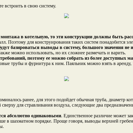
е встроить в свою систему.
я монтажа в котельную, то эти конструкции должны быть ра
лл. Поэтому для конструирования таких систем понадобится эле
удут базироваться выводы в систему, большого значения не 
акже можно использовать, но их сложнее размечать и варить.
требований, поэтому ее можно собрать из более доступных м
вые трубы и фурнитура к ним. Паяльник можно взять в аренду,
поминалось ранее, для этого подойдет обычная труба, диаметр к
й сверху для стравливания воздуха, следующие два предназначен
ются абсолютно одинаковыми
. Единственное различие может за
лучше в шахматном порядке. Проще говоря, выводы верхней греб
ы.