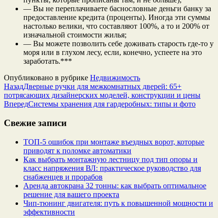
— Вы не переплачиваете баснословные деньги банку за
предоставление кредита (проценты). Иногда эти суммы
настолько велики, что составляют 100%, а то и 200% от
изначальной стоимости жилья;
— Вы можете позволить себе доживать старость где-то у
моря или в глухом лесу, если, конечно, успеете на это
заработать.***
Опубликовано в рубрике
Недвижимость
Назад
Дверные ручки для межкомнатных дверей: 65+
потрясающих дизайнерских моделей, конструкции и цены
Вперед
Системы хранения для гардеробных: типы и фото
Свежие записи
ТОП-5 ошибок при монтаже въездных ворот, которые
приводят к поломке автоматики
Как выбрать монтажную лестницу под тип опоры и
класс напряжения ВЛ: практическое руководство для
снабженцев и прорабов
Аренда автокрана 32 тонны: как выбрать оптимальное
решение для вашего проекта
Чип‑тюнинг двигателя: путь к повышенной мощности и
эффективности