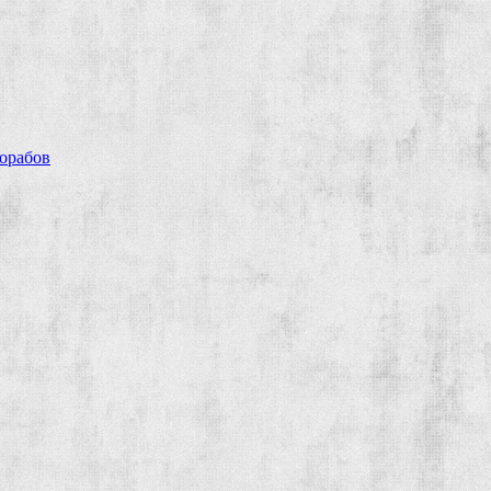
рорабов