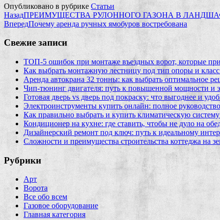
Опубликовано в рубрике
Статьи
Назад
ПРЕИМУЩЕСТВА РУЛОННОГО ГАЗОНА В ЛАНДША
Вперед
Почему аренда ручных ямобуров востребована
Свежие записи
ТОП-5 ошибок при монтаже въездных ворот, которые при
Как выбрать монтажную лестницу под тип опоры и класс
Аренда автокрана 32 тонны: как выбрать оптимальное ре
Чип‑тюнинг двигателя: путь к повышенной мощности и 
Готовая дверь vs дверь под покраску: что выгоднее и удо
Электроинструменты купить онлайн: полное руководство
Как правильно выбрать и купить климатическую систему 
Кондиционер на кухне: где ставить, чтобы не дуло на об
Дизайнерский ремонт под ключ: путь к идеальному интер
Сложности и преимущества строительства коттеджа на зе
Рубрики
Арт
Ворота
Все обо всем
Газовое оборудование
Главная категория