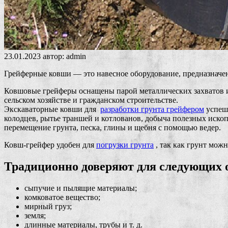
23.01.2023
автор:
admin
Грейферные ковши — это навесное оборудование, предназначе
Ковшовые грейферы оснащены парой металлических захватов и 
сельском хозяйстве и гражданском строительстве.
Экскаваторные ковши для
разработки грунта грейфером
успешн
колодцев, рытье траншей и котлованов, добыча полезных иско
перемещение грунта, песка, глины и щебня с помощью ведер.
Ковш-грейфер удобен для
погрузки грунта
, так как грунт мож
Традиционно доверяют для следующих 
сыпучие и пылящие материалы;
комковатое вещество;
мирный груз;
земля;
длинные материалы, трубы и т. д.