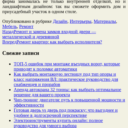
фирма занималась не только внутренней отделкой, но и
ландшафтным дизайном: так вы сможете оформить дом и
приусадебный участок в одном стиле.
Опубликовано в рубрике
Дизайн
,
Интерьеры
,
Материалы
,
Мебель
,
Ремонт
Назад
Ремонт и замена замков входной двери —
металлической и деревянной
Вперед
Ремонт квартир: как выбрать исполнителя?
Свежие записи
ТОП-5 ошибок при монтаже въездных ворот, которые
приводят к поломке автоматики
Как выбрать монтажную лестницу под тип опоры и
класс напряжения ВЛ: практическое руководство для
снабженцев и прорабов
Аренда автокрана 32 тонны: как выбрать оптимальное
решение для вашего проекта
Чип‑тюнинг двигателя: путь к повышенной мощности и
эффективности
Готовая дверь vs дверь под покраску: что выгоднее и
удобнее в долгосрочной перспективе
Электроинструменты купить онлайн: полное
руководство для умного выбора