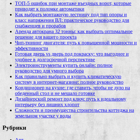
ТОП-5 ошибок при монтаже въездных ворот, которые
приводят к поломке автоматики
Как выбрать монтажную лестницу под тип опоры и
класс напряжения ВЛ: практическое руководство для
снабженцев и прорабов
Аренда автокрана 32 тонны: как выбрать оптимальное
решение для вашего проекта
Чип‑тюнинг двигателя: путь к повышенной мощности и
эффективности
Готовая дверь vs дверь под покраску: что выгоднее и
удобнее в долгосрочной перспективе
Электроинструменты купить онлайн: полное
руководство для умного выбора
Как правильно выбрать и купить климатическую
систему в интернет‑магазине: полное руководство
Кондиционер на кухне: где ставить, чтобы не дуло на
обеденный стол и не мешало готовке
Дизайнерский ремонт под ключ: путь к идеальному
интерьеру без лишних хлопот
Сложности и преимущества строительства коттеджа на
земельном участке у воды
Рубрики
Арт