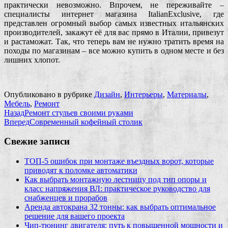
практически невозможно. Впрочем, не переживайте –
специалисты интернет магазина ItalianExclusive, где
представлен огромный выбор самых известных итальянских
производителей, закажут её для вас прямо в Италии, привезут
и растаможат. Так, что теперь вам не нужно тратить время на
походы по магазинам – все можно купить в одном месте и без
лишних хлопот.
Опубликовано в рубрике
Дизайн
,
Интерьеры
,
Материалы
,
Мебель
,
Ремонт
Назад
Ремонт стульев своими руками
Вперед
Современный кофейный столик
Свежие записи
ТОП-5 ошибок при монтаже въездных ворот, которые
приводят к поломке автоматики
Как выбрать монтажную лестницу под тип опоры и
класс напряжения ВЛ: практическое руководство для
снабженцев и прорабов
Аренда автокрана 32 тонны: как выбрать оптимальное
решение для вашего проекта
Чип‑тюнинг двигателя: путь к повышенной мощности и