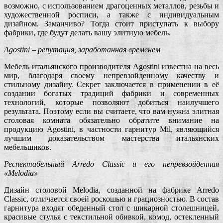
возможно, с использованием драгоценных металлов, резьбы и
художественной росписи, а также c индивидуальным
дизайном. Заманчиво? Тогда стоит приступать к выбору
фабрики, где будут делать вашу элитную мебель.
Agostini – репутация, заработанная временем
Мебель итальянского производителя Agostini известна на весь
мир, благодаря своему непревзойденному качеству и
стильному дизайну. Секрет заключается в применении в её
создании богатых традиций фабрики и современных
технологий, которые позволяют добиться наилучшего
результата. Поэтому если вы считаете, что вам нужна элитная
столовая комната обязательно обратите внимание на
продукцию Agostini, в частности гарнитур Mil, являющийся
лучшим доказательством мастерства итальянских
мебельщиков.
Респектабельный Arredo Classic и его непревзойденная
«Melodia»
Дизайн столовой Melodia, созданной на фабрике Arredo
Classic, отличается своей роскошью и грациозностью. В состав
гарнитура входят обеденный стол с шикарной столешницей,
красивые стулья с текстильной обивкой, комод, остекленный