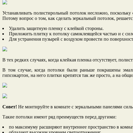
Устанавливать полистирольный потолок несложно, поскольку 
Потому вопрос о том, как сделать зеркальный потолок, решается
Удалить защитную пленку с клейкой стороны.
Приложить плитку к потолку самоклеящейся частью и с сил
Для устранения пузырей с воздухом провести по поверхнос
В тех редких случаях, когда клейкая пленка отсутствует, пол
В том случае, когда потолки были раньше покрашены эмаль
гипсокартон, на него плитки крепятся так же просто, а на общи
Совет!
Не монтируйте в комнате с зеркальными панелями силь
Такие потолки имеют ряд преимуществ перед другими:
по максимуму расширяют внутреннее пространство в комна
обладают высоким уровнем светоотражения;