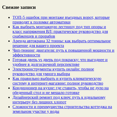
Свежие записи
ТОП-5 ошибок при монтаже въездных ворот, которые
приводят к поломке автоматики
Как выбрать монтажную лестницу под тип опоры и
класс напряжения ВЛ: практическое руководство для
снабженцев и прорабов
Аренда автокрана 32 тонны: как выбрать оптимальное
решение для вашего проекта
Чип‑тюнинг двигателя: путь к повышенной мощности и
эффективности
Готовая дверь vs дверь под покраску: что выгоднее и
удобнее в долгосрочной перспективе
Электроинструменты купить онлайн: полное
руководство для умного выбора
Как правильно выбрать и купить климатическую
систему в интернет‑магазине: полное руководство
Кондиционер на кухне: где ставить, чтобы не дуло на
обеденный стол и не мешало готовке
Дизайнерский ремонт под ключ: путь к идеальному
интерьеру без лишних хлопот
Сложности и преимущества строительства коттеджа на
земельном участке у воды