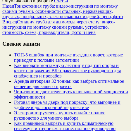
Опубликовано в рубрике
Статьи
Назад
Тонкостенная труба: видео-инструкция по монтажу
своими руками, особенности стальных, нержавеющих,
круглых, профильных, электросварных изделий, цена, фото
Вперед
Сэндвич труба для дымохода через стену: видео-
инструкция по монтажу своими руками, устройство,
стоимость, схема, производители, фото и цена
Свежие записи
ТОП-5 ошибок при монтаже въездных ворот, которые
приводят к поломке автоматики
Как выбрать монтажную лестницу под тип опоры и
класс напряжения ВЛ: практическое руководство для
снабженцев и прорабов
Аренда автокрана 32 тонны: как выбрать оптимальное
решение для вашего проекта
Чип‑тюнинг двигателя: путь к повышенной мощности и
эффективности
Готовая дверь vs дверь под покраску: что выгоднее и
удобнее в долгосрочной перспективе
Электроинструменты купить онлайн: полное
руководство для умного выбора
Как правильно выбрать и купить климатическую
систему в интернет‑магазине: полное руководство