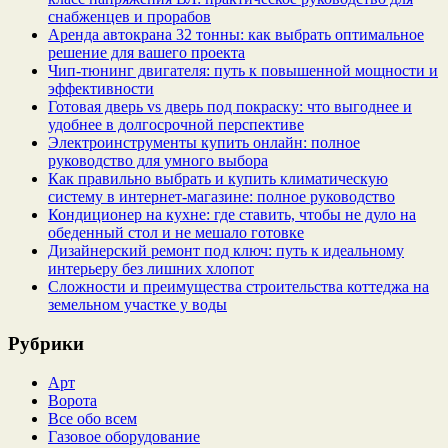
снабженцев и прорабов
Аренда автокрана 32 тонны: как выбрать оптимальное
решение для вашего проекта
Чип‑тюнинг двигателя: путь к повышенной мощности и
эффективности
Готовая дверь vs дверь под покраску: что выгоднее и
удобнее в долгосрочной перспективе
Электроинструменты купить онлайн: полное
руководство для умного выбора
Как правильно выбрать и купить климатическую
систему в интернет‑магазине: полное руководство
Кондиционер на кухне: где ставить, чтобы не дуло на
обеденный стол и не мешало готовке
Дизайнерский ремонт под ключ: путь к идеальному
интерьеру без лишних хлопот
Сложности и преимущества строительства коттеджа на
земельном участке у воды
Рубрики
Арт
Ворота
Все обо всем
Газовое оборудование