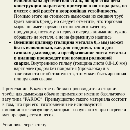
использована аустенитная сталь, но при этом цена
конструкции вырастает, примерно в полтора раза, но
вместе с ней растёт и коррозийная устойчивость.
Помимо этого на стоимость дымохода из сэндвич труб
будет влиять бренд, но следует отметить, что торговая
марка не имеет прямого отношения к качеству
продукции, поэтому, в первую очередь внимание нужно
обращать на металл, а не на фирменную надпись.
Внешний цилиндр (толщина металла 0,5 мм) может
быть использован, как для сэндвича, так и для
газовых дымоходов, а преобразование листа металла
в цилиндр происходит при помощи роликовой
сварки.
Внутреннюю гильзу (толщина листа 0,8-1,0 мм)
варят электродом без покрытия (проволока) и в
зависимости от обстоятельств, это может быть аргонная
или дуговая сварка.
Примечание. В качестве набивки производители сэндвич
трубы для дымохода обычно применяют именно базальтовую
вату типа “PAROC”. Преимущество такого материала состоит
в том, что при его изготовлении не используются
смолянистые связующие, которые разрушаются при нагреве и
мат превращается в песок.
Установка через стену