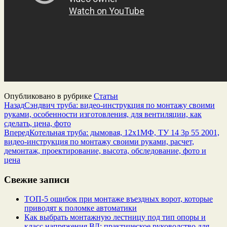
Опубликовано в рубрике
Статьи
Назад
Сэндвич труба: видео-инструкция по монтажу своими
руками, особенности изготовления, для вентиляции, как
сделать, цена, фото
Вперед
Котельная труба: дымовая, 12х1МФ, ТУ 14 3р 55 2001,
видео-инструкция по монтажу своими руками, расчет,
демонтаж, проектирование, высота, обследование, фото и
цена
Свежие записи
ТОП-5 ошибок при монтаже въездных ворот, которые
приводят к поломке автоматики
Как выбрать монтажную лестницу под тип опоры и
класс напряжения ВЛ: практическое руководство для