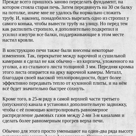
Прежде всего пришлось заново переделать фундамент, на
котором стояла старая печь. Затем передвинуть на 30 см балку
на потолке, иначе мне не удалось бы нормально сложить
трубу. И, наконец, понадобилось вырезать одно из стропил у
самого конька, чтобы вывести трубу на улицу. Но перед тем
как распилить стропило, я дополнительно подкрепил и
усилил изнутри все балки, поддерживающие в этом месте
настил кровли.
В конструкцию печи также были внесены некоторые
изменения. Так, перекрытие между варочной и сушильной
камерами я сделал не как обычно – из кирпича, уложенного на
уголки, а из стального листа толщиной 3 мм. Передняя кромка
этого листа опирается на арку варочной камеры. Металл,
благодаря своей высокой теплопроводности, будет более
эффективно передавать тепло от кухонной плиты, и на нём
всё будет значительно быстрее сохнуть.
Кроме того, в 25-м ряду в самой верхней части третьего
(опускного) канала я установил дополнительную задвижку,
чтобы с её помощью контролировать равномерное
распределение дымовых газов между 2-ми 3-м каналами и
сделать более равномерным прогрев верха печи.
Обычно для этого просто уменьшают на один-два ряда высоту