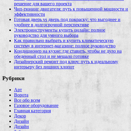
решение для вашего проекта
Чип‑тюнинг двигателя: путь к повышенной мощности и
эффективности
Готовая дверь vs дверь под покраску: что выгоднее и
удобнее в долгосрочной перспективе
Электроинструменты купить онлайн: полное
руководство для умного выбора
Как правильно выбрать и купить климатическую
систему в интернет‑магазине: полное руководство
Кондиционер на кухне: где ставить, чтобы не дуло на
обеденный стол и не мешало готовке
Дизайнерский ремонт под ключ: путь к идеальному
интерьеру без лишних хлопот
Рубрики
Арт
Ворота
Все обо всем
Газовое оборудование
Главная категория
Декор
Дизайн
Дизайн