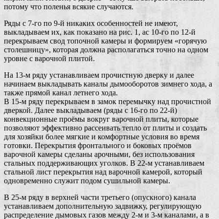
потому что поленья всякие случаются.
Ряды с 7-го по 9-й никаких особенностей не имеют,
выкладываем их, как показано на рис. 1, ас 10-го по 12-й
перекрываем свод топочной камеры и формируем «горячую
столешницу», которая должна располагаться точно на одном
уровне с варочной плитой.
На 13-м ряду устанавливаем прочистную дверку и далее
начинаем выкладывать каналы дымооборотов зимнего хода, а
также прямой канал летнего хода.
В 15-м ряду перекрываем в замок перемычку над прочистной
дверкой. Далее выкладываем (ряды с 16-го по 22-й)
конвекционные проёмы вокруг варочной плиты, которые
позволяют эффективно рассеивать тепло от плиты и создать
для хозяйки более мягкие и комфортные условия во время
готовки. Перекрытия фронтального и боковых проёмов
варочной камеры сделаны арочными, без использования
стальных поддерживающих уголков. В 22-м устанавливаем
стальной лист перекрытия над варочной камерой, который
одновременно служит подом сушильной камеры.
В 25-м ряду в верхней части третьего (опускного) канала
устанавливаем дополнительную задвижку, регулирующую
распределение дымовых газов между 2-м и 3-м каналами, а в