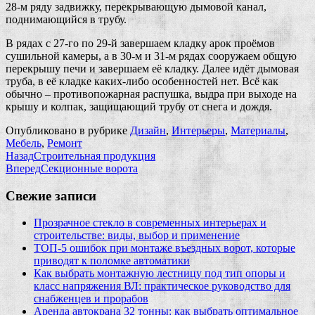
28-м ряду задвижку, перекрывающую дымовой канал,
поднимающийся в трубу.
В рядах с 27-го по 29-й завершаем кладку арок проёмов
сушильной камеры, а в 30-м и 31-м рядах сооружаем общую
перекрышу печи и завершаем её кладку. Далее идёт дымовая
труба, в её кладке каких-либо особенностей нет. Всё как
обычно – противопожарная распушка, выдра при выходе на
крышу и колпак, защищающий трубу от снега и дождя.
Опубликовано в рубрике
Дизайн
,
Интерьеры
,
Материалы
,
Мебель
,
Ремонт
Назад
Строительная продукция
Вперед
Секционные ворота
Свежие записи
Прозрачное стекло в современных интерьерах и
строительстве: виды, выбор и применение
ТОП-5 ошибок при монтаже въездных ворот, которые
приводят к поломке автоматики
Как выбрать монтажную лестницу под тип опоры и
класс напряжения ВЛ: практическое руководство для
снабженцев и прорабов
Аренда автокрана 32 тонны: как выбрать оптимальное