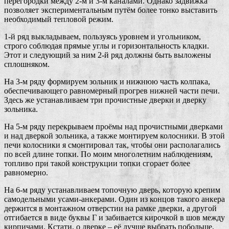
перегородки между 2-м и 3-м каналами. Однако задвижка
позволяет экспериментальным путём более тонко выставить
необходимый тепловой режим.
1-й ряд выкладываем, пользуясь уровнем и угольником,
строго соблюдая прямые углы и горизонтальность кладки.
Этот и следующий за ним 2-й ряд должны быть выложены
сплошняком.
На 3-м ряду формируем зольник и нижнюю часть колпака,
обеспечивающего равномерный прогрев нижней части печи.
Здесь же устанавливаем три прочистные дверки и дверку
зольника.
На 5-м ряду перекрываем проёмы над прочистными дверками
и над дверкой зольника, а также монтируем колосники. В этой
печи колосники я смонтировал так, чтобы они располагались
по всей длине топки. По моим многолетним наблюдениям,
топливо при такой конструкции топки сгорает более
равномерно.
На 6-м ряду устанавливаем топочную дверь, которую крепим
самодельными усами-анкерами. Один из концов такого анкера
держится в монтажном отверстии на рамке дверки, а другой
отгибается в виде буквы Г и забивается кирочкой в шов между
кирпичами. Кстати, о дверке – её лучше выбрать побольше,