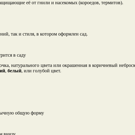
защищающие её от гнили и насекомых (короедов, термитов).
ий, так и стиля, в котором оформлен сад.
рится в саду
очка, натурального цвета или окрашенная в коричневый неброски
ий
,
белый
, или голубой цвет.
обычную общую форму
м внизу