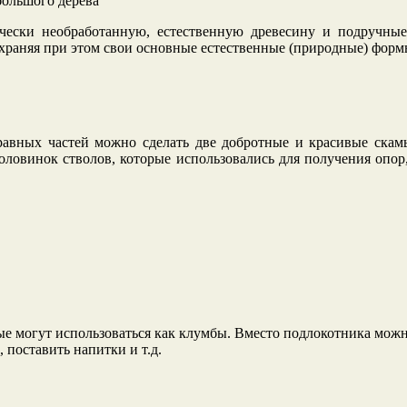
большого дерева
ески необработанную, естественную древесину и подручные 
охраняя при этом свои основные естественные (природные) форм
равных частей можно сделать две добротные и красивые скам
половинок стволов, которые использовались для получения опо
ые могут использоваться как клумбы. Вместо подлокотника можн
 поставить напитки и т.д.