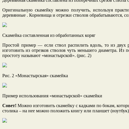
Деревянная скамейка составлена из поперечных срезов ствола 
Оригинальную скамейку можно получить, используя практич
деревянные . Корневища и отрезки стволов обрабатываются, с
Скамейка составленная из обработанных коряг
Простой пример — если ствол распилить вдоль, то из двух 
изготовить из отрезков стволов чуть меньшего диаметра. Из 
простоту называют «монастырской». (рис. 2)
Рис. 2 «Монастырская» скамейка
Пример использования «монастырской» скамейки
Совет!
Можно изготовить скамейку с кадками по бокам, котор
столика – на нее можно положить книгу или планшет (ноутбук),