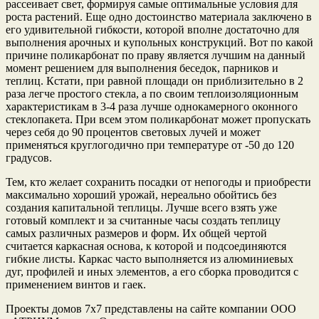
рассеивает свет, формируя самые оптимальные условия для
роста растений. Еще одно достоинство материала заключено в
его удивительной гибкости, которой вполне достаточно для
выполнения арочных и купольных конструкций. Вот по какой
причине поликарбонат по праву является лучшим на данный
момент решением для выполнения беседок, парников и
теплиц. Кстати, при равной площади он приблизительно в 2
раза легче простого стекла, а по своим теплоизоляционным
характеристикам в 3-4 раза лучше однокамерного оконного
стеклопакета. При всем этом поликарбонат может пропускать
через себя до 90 процентов световых лучей и может
применяться круглогодично при температуре от -50 до 120
градусов.
Тем, кто желает сохранить посадки от непогоды и приобрести
максимально хороший урожай, нереально обойтись без
создания капитальной теплицы. Лучше всего взять уже
готовый комплект и за считанные часы создать теплицу
самых различных размеров и форм. Их общей чертой
считается каркасная основа, к которой и подсоединяются
гибкие листы. Каркас часто выполняется из алюминиевых
дуг, профилей и иных элементов, а его сборка проводится с
применением винтов и гаек.
Проекты домов 7х7 представлены на сайте компании ООО