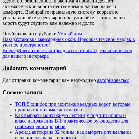
Удобство, безопасность и экономия времени делают
автоматические ворота неотъемлемой частью вашего
комфорта. Выбирайте правильную систему, корректно
устанавливайте и регулярно обслуживайте — тогда ваши
ворота будут служить вам надежно и долго.
Опубликовано в рубрике
Умный дом
Назад
Установка мансардных окон: Преобразите свой чердак в
уютное пространство!
Вперед
Элегантные люстры для гостиной: Идеальный выбор
для вашего интерьера
Добавить комментарий
Для отправки комментария вам необходимо
авторизоваться
.
Свежие записи
ТОП-5 ошибок при монтаже въездных ворот, которые
приводят к поломке автоматики
Как выбрать монтажную лестницу под тип опоры и
класс напряжения ВЛ: практическое руководство для
снабженцев и прорабов
Аренда автокрана 32 тонны: как выбрать оптимальное
решение для вашего проекта