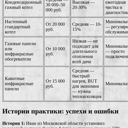
Конденсационный
Высокая —
ежегодная
30 000–50
газовый котел
20-30%
чистка и
000 руб.
диагностик
Настенный
Минималь
От 20 000
Средняя — 10-
стандартный
— регуляр
руб.
15%
котел
обслужива
Низкая — не
Газовые панели
подходит для
Минималь
или
От 10 000
длительного
— просто
инфракрасные
руб.
отопления
подключен
обогреватели
всей дачи
Средняя —
быстрый
Кавитные
От 15 000
нагрев, BUT
инфракрасные
Минималь
руб.
для экономии
панели
— нужна
теплоизоляция
Истории практики: успехи и ошибки
История 1:
Иван из Московской области установил