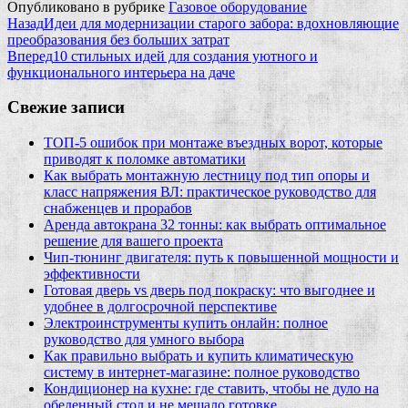
Опубликовано в рубрике
Газовое оборудование
Назад
Идеи для модернизации старого забора: вдохновляющие
преобразования без больших затрат
Вперед
10 стильных идей для создания уютного и
функционального интерьера на даче
Свежие записи
ТОП-5 ошибок при монтаже въездных ворот, которые
приводят к поломке автоматики
Как выбрать монтажную лестницу под тип опоры и
класс напряжения ВЛ: практическое руководство для
снабженцев и прорабов
Аренда автокрана 32 тонны: как выбрать оптимальное
решение для вашего проекта
Чип‑тюнинг двигателя: путь к повышенной мощности и
эффективности
Готовая дверь vs дверь под покраску: что выгоднее и
удобнее в долгосрочной перспективе
Электроинструменты купить онлайн: полное
руководство для умного выбора
Как правильно выбрать и купить климатическую
систему в интернет‑магазине: полное руководство
Кондиционер на кухне: где ставить, чтобы не дуло на
обеденный стол и не мешало готовке