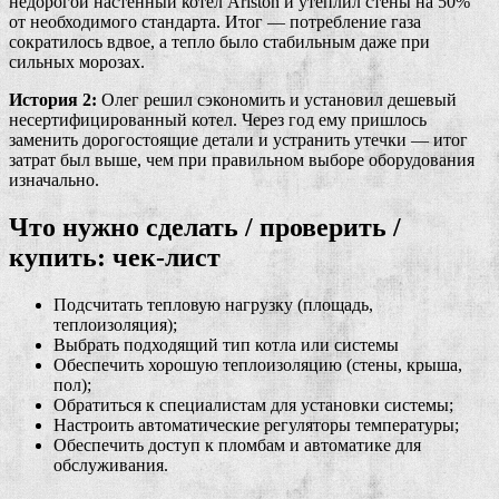
недорогой настенный котел Ariston и утеплил стены на 50%
от необходимого стандарта. Итог — потребление газа
сократилось вдвое, а тепло было стабильным даже при
сильных морозах.
История 2:
Олег решил сэкономить и установил дешевый
несертифицированный котел. Через год ему пришлось
заменить дорогостоящие детали и устранить утечки — итог
затрат был выше, чем при правильном выборе оборудования
изначально.
Что нужно сделать / проверить /
купить: чек-лист
Подсчитать тепловую нагрузку (площадь,
теплоизоляция);
Выбрать подходящий тип котла или системы
Обеспечить хорошую теплоизоляцию (стены, крыша,
пол);
Обратиться к специалистам для установки системы;
Настроить автоматические регуляторы температуры;
Обеспечить доступ к пломбам и автоматике для
обслуживания.