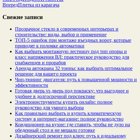
Вперед
Плитка из карагача
Свежие записи
Прозрачное стекло в современных интерьерах и
строительстве: виды, выбор и применение
ТОП-5 ошибок при монтаже въездных ворот, которые
приводят к поломке автоматики
Как выбрать монтажную лестницу под тип опоры и
класс напряжения ВЛ: практическое руководство для
снабженцев и прорабов
Аренда автокрана 32 тонны: как выбрать оптимальное
решение для вашего проекта
Чип‑тюнинг двигателя: путь к повышенной мощности и
эффективности
Готовая дверь vs дверь под покраску: что выгоднее и
удобнее в долгосрочной перспективе
Электроинструменты купить онлайн: полное
руководство для умного выбора
Как правильно выбрать и купить климатическую
систему в интернет‑магазине: полное руководство
Кондиционер на кухне: где ставить, чтобы не дуло на
обеденный стол и не мешало готовке
Дизайнерский ремонт под ключ: путь к идеальному