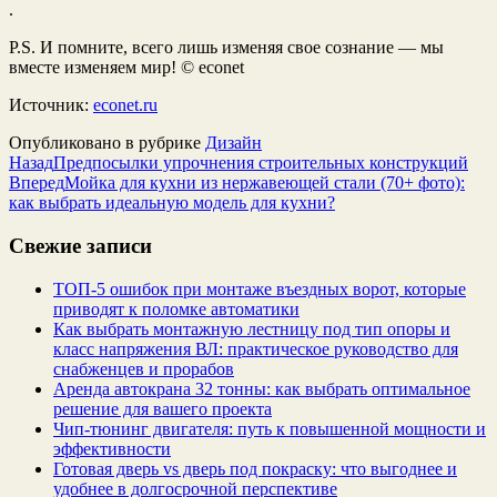
.
P.S. И помните, всего лишь изменяя свое сознание — мы
вместе изменяем мир! © econet
Источник:
econet.ru
Опубликовано в рубрике
Дизайн
Назад
Предпосылки упрочнения строительных конструкций
Вперед
Мойка для кухни из нержавеющей стали (70+ фото):
как выбрать идеальную модель для кухни?
Свежие записи
ТОП-5 ошибок при монтаже въездных ворот, которые
приводят к поломке автоматики
Как выбрать монтажную лестницу под тип опоры и
класс напряжения ВЛ: практическое руководство для
снабженцев и прорабов
Аренда автокрана 32 тонны: как выбрать оптимальное
решение для вашего проекта
Чип‑тюнинг двигателя: путь к повышенной мощности и
эффективности
Готовая дверь vs дверь под покраску: что выгоднее и
удобнее в долгосрочной перспективе