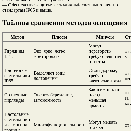
— Обеспечение защиты: весь уличный свет выполнен по
стандартам IP65 и выше.
Таблица сравнения методов освещения
Метод
Плюсы
Минусы
Ст
Могут
Гирлянды
Эко, ярко, легко
перегорать,
от 
LED
монтировать
требуют защиты
м
от ветра
Настенные
Стоят дороже,
Выделяют зоны,
от 
светильники
требуют
долговечны
шт
IP65
электромонтажа
Зависимость от
от
Солнечные
Энергосбережение,
погоды,
за
гирлянды
автономность
меньшая
ко
яркость
Настольные
светильники
Могут мешать
и лампы на
Многофункциональность
от 
отдыха
границе