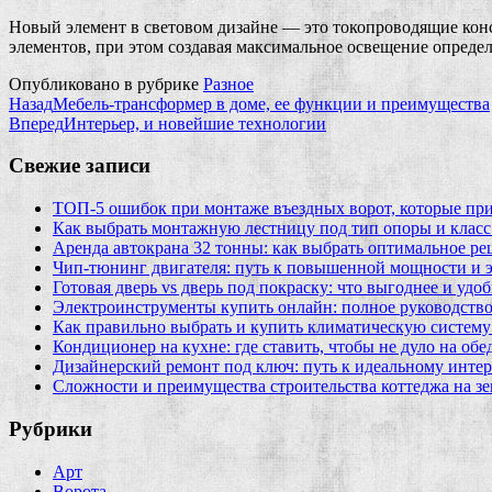
Новый элемент в световом дизайне — это токопроводящие конс
элементов, при этом создавая максимальное освещение опреде
Опубликовано в рубрике
Разное
Назад
Мебель-трансформер в доме, ее функции и преимущества
Вперед
Интерьер, и новейшие технологии
Свежие записи
ТОП-5 ошибок при монтаже въездных ворот, которые при
Как выбрать монтажную лестницу под тип опоры и класс
Аренда автокрана 32 тонны: как выбрать оптимальное ре
Чип‑тюнинг двигателя: путь к повышенной мощности и 
Готовая дверь vs дверь под покраску: что выгоднее и удо
Электроинструменты купить онлайн: полное руководство
Как правильно выбрать и купить климатическую систему 
Кондиционер на кухне: где ставить, чтобы не дуло на об
Дизайнерский ремонт под ключ: путь к идеальному интер
Сложности и преимущества строительства коттеджа на зе
Рубрики
Арт
Ворота