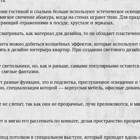
та.
ии гостиной и спальни больше используют эстетическое освеще
мягкое свечение абажура, когда на стенах играют тени. Для пра
грающий отражениями в посуде, хрустале и зеркалах.
сматривать, как материал для дизайна, то он обладает пластично
ета можно добиться волшебных эффектов, которые используют в
ть в дизайне интерьера квартир. При создании светового дизайн
светильники, но, как и раньше, самыми популярными остаются 
е смелые фантазии.
 разные функции, это и подсветка, приглушенное освещение и т.
ию, специализация которой — корпусная мебель, офисные диван
т не слепит, так как они не прозрачные, лучи преломляются, и 
т и мягко его рассеивать по комнате, делая пространство прозр
од потолком в специальном выступе, который проходит вдоль с