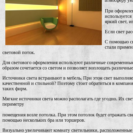
атмосферу ую
При оформлен
используется 
яркий свет, и
Если свет рас
С помощью св
стали применя
световой поток.
Для светового оформления используют различные современные 
образом сочетается со светом и позволяет воплощать различны
Источники света встраивают в мебель. При этом свет выполняет
качественной и стильной? Поэтому стоит обратиться в компан
таких фирм.
Мягкие источники света можно располагать где угодно. Их све
периметру
помещения возле потолка. При этом потолок будет отражать све
помощью нескольких бра или торшеров.
Визуально увеличивают комнату светильники, расположенные п