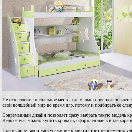
Не исключение и спальное место, где малыш проводит значител
свой волшебный мир во время игр, потому и подбирать ее след
Современный дизайн позволяет сразу выбрать такую модель кро
Ведь сейчас можно купить кровати, оформленные в виде корабл
При выборе такой «антуражной» кровати стоит непременно учес