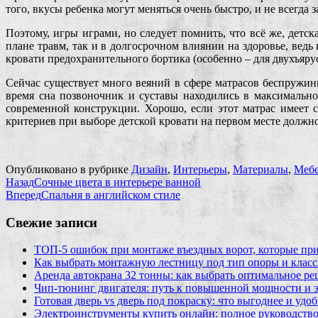
того, вкусы ребенка могут меняться очень быстро, и не всегда 
Поэтому, игры играми, но следует помнить, что всё же, детск
плане травм, так и в долгосрочном влиянии на здоровье, вед
кровати предохранительного бортика (особенно – для двухъярус
Сейчас существует много веяний в сфере матрасов беспружин
время сна позвоночник и суставы находились в максимальн
современной конструкции. Хорошо, если этот матрас имеет с
критериев при выборе детской кровати на первом месте должно 
Опубликовано в рубрике
Дизайн
,
Интерьеры
,
Материалы
,
Мебе
Назад
Сочные цвета в интерьере ванной
Вперед
Спальня в английском стиле
Свежие записи
ТОП-5 ошибок при монтаже въездных ворот, которые при
Как выбрать монтажную лестницу под тип опоры и класс
Аренда автокрана 32 тонны: как выбрать оптимальное ре
Чип‑тюнинг двигателя: путь к повышенной мощности и 
Готовая дверь vs дверь под покраску: что выгоднее и удо
Электроинструменты купить онлайн: полное руководство