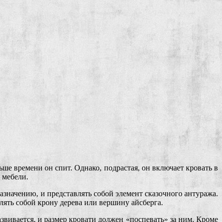
ше времени он спит. Однако, подрастая, он включает кровать в
 мебели.
азначению, и представлять собой элемент сказочного антуража.
лять собой крону дерева или вершину айсберга.
звивается, и размер кровати должен «поспевать» за ним. Кроме