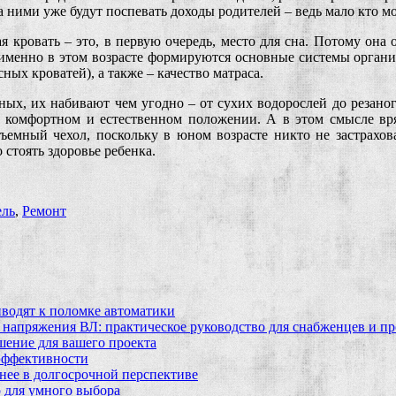
за ними уже будут поспевать доходы родителей – ведь мало кто м
ая кровать – это, в первую очередь, место для сна. Потому она 
ь именно в этом возрасте формируются основные системы органи
ных кроватей), а также – качество матраса.
ных, их набивают чем угодно – от сухих водорослей до резаног
о комфортном и естественном положении. А в этом смысле в
ъемный чехол, поскольку в юном возрасте никто не застрахов
стоять здоровье ребенка.
ль
,
Ремонт
водят к поломке автоматики
 напряжения ВЛ: практическое руководство для снабженцев и п
шение для вашего проекта
эффективности
бнее в долгосрочной перспективе
 для умного выбора