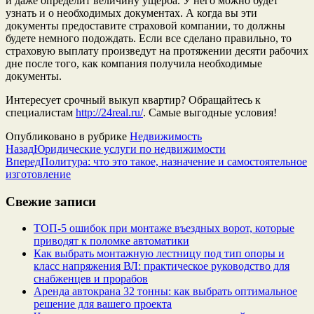
и даже определит величину ущерба. У него можно будет
узнать и о необходимых документах. А когда вы эти
документы предоставите страховой компании, то должны
будете немного подождать. Если все сделано правильно, то
страховую выплату произведут на протяжении десяти рабочих
дне после того, как компания получила необходимые
документы.
Интересует срочный выкуп квартир? Обращайтесь к
специалистам
http://24real.ru/
. Самые выгодные условия!
Опубликовано в рубрике
Недвижимость
Назад
Юридические услуги по недвижимости
Вперед
Политура: что это такое, назначение и самостоятельное
изготовление
Свежие записи
ТОП-5 ошибок при монтаже въездных ворот, которые
приводят к поломке автоматики
Как выбрать монтажную лестницу под тип опоры и
класс напряжения ВЛ: практическое руководство для
снабженцев и прорабов
Аренда автокрана 32 тонны: как выбрать оптимальное
решение для вашего проекта