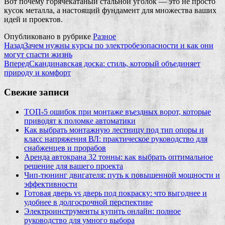
Вот почему горячекатаный стальной уголок — это не просто
кусок металла, а настоящий фундамент для множества ваших
идей и проектов.
Опубликовано в рубрике
Разное
Назад
Зачем нужны курсы по электробезопасности и как они
могут спасти жизнь
Вперед
Скандинавская доска: стиль, который объединяет
природу и комфорт
Свежие записи
ТОП-5 ошибок при монтаже въездных ворот, которые
приводят к поломке автоматики
Как выбрать монтажную лестницу под тип опоры и
класс напряжения ВЛ: практическое руководство для
снабженцев и прорабов
Аренда автокрана 32 тонны: как выбрать оптимальное
решение для вашего проекта
Чип‑тюнинг двигателя: путь к повышенной мощности и
эффективности
Готовая дверь vs дверь под покраску: что выгоднее и
удобнее в долгосрочной перспективе
Электроинструменты купить онлайн: полное
руководство для умного выбора