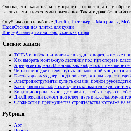
Однако, что касается керамогранита, итальянцы (а изобре
различными плоскостями помещения. Так что даже без примене
Опубликовано в рубрике
Дизайн
,
Интерьеры
,
Материалы
,
Мебе
Назад
Стеклянная плитка для кухни
Вперед
Стили дизайна городской квартиры
Свежие записи
ТОП-5 ошибок при монтаже въездных ворот, которые при
Как выбрать монтажную лестницу под тип опоры и класс
Аренда автокрана 32 тонны: как выбрать оптимальное ре
Чип‑тюнинг двигателя: путь к повышенной мощности и 
Готовая дверь vs дверь под покраску: что выгоднее и удо
Электроинструменты купить онлайн: полное руководство
Как правильно выбрать и купить климатическую систему 
Кондиционер на кухне: где ставить, чтобы не дуло на об
Дизайнерский ремонт под ключ: путь к идеальному интер
Сложности и преимущества строительства коттеджа на зе
Рубрики
Арт
Ворота