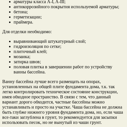
арматуры класса A-I, A-III;
антикоррозийного покрытия используемой арматуры;
бетона;
герметизации;
праймера.
Для отделки необходимо:
выравнивающий штукатурный слой;
гидроизоляция по сетке;
плиточный клей;
мозаика;
затирка швов;
половая плитка в завершении работ по устройству
ванны бассейна.
Ванну бассейна лучше всего размещать на опорах,
установленных на общей плите фундамента дома, т.к. так
легко контролировать техническое состояние конструкции,
имея обходное пространство. В связи с тем, что данный
вариант дорого обходится, частные бассейны можно
устанавливать и просто на участке. Чаша бассейна не должна
быть глубже нижнего уровня фундамента дома, но, если чаша
все-таки заглублена в грунт, то рекомендуется для засыпки
использовать песок, но не вынутый из чаши грунт.