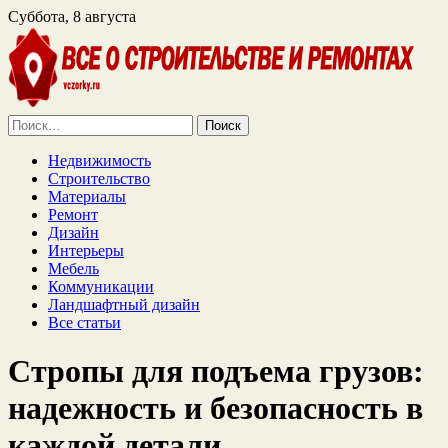
Суббота, 8 августа
Найти:
Недвижимость
Строительство
Материалы
Ремонт
Дизайн
Интерьеры
Мебель
Коммуникации
Ландшафтный дизайн
Все статьи
Стропы для подъема грузов:
надежность и безопасность в
каждой детали