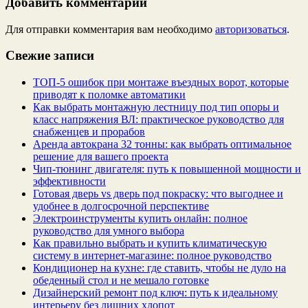
Добавить комментарий
Для отправки комментария вам необходимо
авторизоваться
.
Свежие записи
ТОП-5 ошибок при монтаже въездных ворот, которые
приводят к поломке автоматики
Как выбрать монтажную лестницу под тип опоры и
класс напряжения ВЛ: практическое руководство для
снабженцев и прорабов
Аренда автокрана 32 тонны: как выбрать оптимальное
решение для вашего проекта
Чип‑тюнинг двигателя: путь к повышенной мощности и
эффективности
Готовая дверь vs дверь под покраску: что выгоднее и
удобнее в долгосрочной перспективе
Электроинструменты купить онлайн: полное
руководство для умного выбора
Как правильно выбрать и купить климатическую
систему в интернет‑магазине: полное руководство
Кондиционер на кухне: где ставить, чтобы не дуло на
обеденный стол и не мешало готовке
Дизайнерский ремонт под ключ: путь к идеальному
интерьеру без лишних хлопот