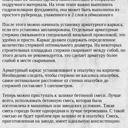
подручного материала. На этом этапе важно выполнить
гидроизоляцию фундамента, она может быть выполнена из
простого рубероида, улаженного в 2 слоя и обмазанного
После этого можно начинать установку арматурного каркаса,
если его установка запланирована. Отдельные арматурные
стержни связываются специальной вязальной проволокой, это
удобно и просто. Каркас должен содержать определенное
количество стержней оптимального диаметра. На некоторых
строительных площадках стержни сваривают между собой, но
этого делать не рекомендуется, это сделает арматуру более
слабой в месте сваривания.
Арматурный каркас устанавливают в опалубку на кирпичи.
Необходимо следить, чтобы стержни не касались опалубки,
самое оптимальное расстояние от стенки опалубки до
стержней составляет 5 сантиметров.
Теперь можно приступать к заливке бетонной смеси. Лучше
всего, использовать бетонную смесь, которая была
изготовлена в машинных или заводских условиях. Такая
смесь гораздо более однородная и лучше перемешана. С такой
смесью не будет проблем при заливке ее в опалубку. Смесь,
приготовленная на заводе, имеет идеальную консистенцию.