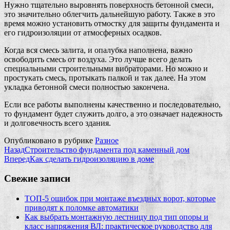
Нужно тщательно выровнять поверхность бетонной смеси,
это значительно облегчить дальнейшую работу. Также в это
время можно установить отмостку для защиты фундамента и
его гидроизоляции от атмосферных осадков.
Когда вся смесь залита, и опалубка наполнена, важно
освободить смесь от воздуха. Это лучше всего делать
специальными строительными вибраторами. Но можно и
простукать смесь, протыкать палкой и так далее. На этом
укладка бетонной смеси полностью закончена.
Если все работы выполнены качественно и последовательно,
то фундамент будет служить долго, а это означает надежность
и долговечность всего здания.
Опубликовано в рубрике
Разное
Назад
Строительство фундамента под каменный дом
Вперед
Как сделать гидроизоляцию в доме
Свежие записи
ТОП-5 ошибок при монтаже въездных ворот, которые
приводят к поломке автоматики
Как выбрать монтажную лестницу под тип опоры и
класс напряжения ВЛ: практическое руководство для