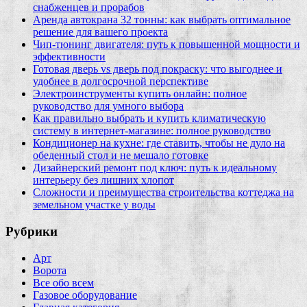
снабженцев и прорабов
Аренда автокрана 32 тонны: как выбрать оптимальное
решение для вашего проекта
Чип‑тюнинг двигателя: путь к повышенной мощности и
эффективности
Готовая дверь vs дверь под покраску: что выгоднее и
удобнее в долгосрочной перспективе
Электроинструменты купить онлайн: полное
руководство для умного выбора
Как правильно выбрать и купить климатическую
систему в интернет‑магазине: полное руководство
Кондиционер на кухне: где ставить, чтобы не дуло на
обеденный стол и не мешало готовке
Дизайнерский ремонт под ключ: путь к идеальному
интерьеру без лишних хлопот
Сложности и преимущества строительства коттеджа на
земельном участке у воды
Рубрики
Арт
Ворота
Все обо всем
Газовое оборудование