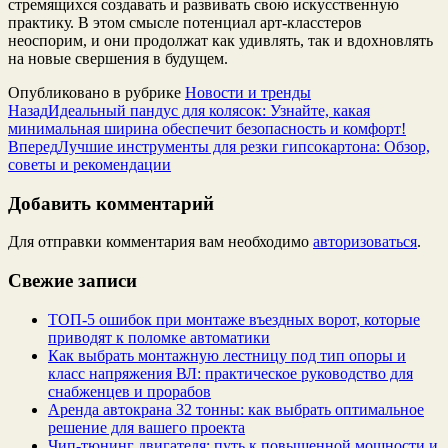
стремящихся создавать и развивать свою искусственную
практику. В этом смысле потенциал арт-класстеров
неоспорим, и они продолжат как удивлять, так и вдохновлять
на новые свершения в будущем.
Опубликовано в рубрике
Новости и тренды
Назад
Идеальный пандус для колясок: Узнайте, какая
минимальная ширина обеспечит безопасность и комфорт!
Вперед
Лучшие инструменты для резки гипсокартона: Обзор,
советы и рекомендации
Добавить комментарий
Для отправки комментария вам необходимо
авторизоваться
.
Свежие записи
ТОП-5 ошибок при монтаже въездных ворот, которые
приводят к поломке автоматики
Как выбрать монтажную лестницу под тип опоры и
класс напряжения ВЛ: практическое руководство для
снабженцев и прорабов
Аренда автокрана 32 тонны: как выбрать оптимальное
решение для вашего проекта
Чип‑тюнинг двигателя: путь к повышенной мощности и