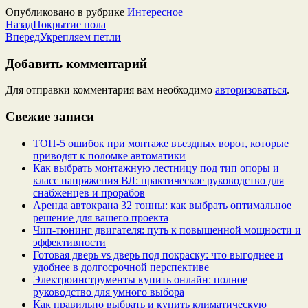
Опубликовано в рубрике
Интересное
Назад
Покрытие пола
Вперед
Укрепляем петли
Добавить комментарий
Для отправки комментария вам необходимо
авторизоваться
.
Свежие записи
ТОП-5 ошибок при монтаже въездных ворот, которые
приводят к поломке автоматики
Как выбрать монтажную лестницу под тип опоры и
класс напряжения ВЛ: практическое руководство для
снабженцев и прорабов
Аренда автокрана 32 тонны: как выбрать оптимальное
решение для вашего проекта
Чип‑тюнинг двигателя: путь к повышенной мощности и
эффективности
Готовая дверь vs дверь под покраску: что выгоднее и
удобнее в долгосрочной перспективе
Электроинструменты купить онлайн: полное
руководство для умного выбора
Как правильно выбрать и купить климатическую