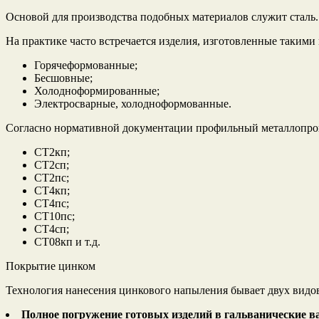
Основой для производства подобных материалов служит сталь
На практике часто встречается изделия, изготовленные такими
Горячеформованные;
Бесшовные;
Холодноформированные;
Электросварные, холодноформованные.
Согласно нормативной документации профильный металлопрокат
СТ2кп;
СТ2сп;
СТ2пс;
СТ4кп;
СТ4пс;
СТ10пс;
СТ4сп;
СТ08кп и т.д.
Покрытие цинком
Технология нанесения цинкового напыления бывает двух видо
Полное погружение готовых изделий в гальванические в