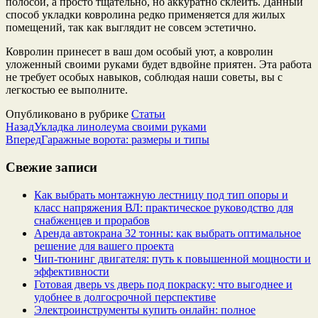
полосой, а просто тщательно, но аккуратно склеить. Данный
способ укладки ковролина редко применяется для жилых
помещений, так как выглядит не совсем эстетично.
Ковролин принесет в ваш дом особый уют, а ковролин
уложенный своими руками будет вдвойне приятен. Эта работа
не требует особых навыков, соблюдая наши советы, вы с
легкостью ее выполните.
Опубликовано в рубрике
Статьи
Назад
Укладка линолеума своими руками
Вперед
Гаражные ворота: размеры и типы
Свежие записи
Как выбрать монтажную лестницу под тип опоры и
класс напряжения ВЛ: практическое руководство для
снабженцев и прорабов
Аренда автокрана 32 тонны: как выбрать оптимальное
решение для вашего проекта
Чип‑тюнинг двигателя: путь к повышенной мощности и
эффективности
Готовая дверь vs дверь под покраску: что выгоднее и
удобнее в долгосрочной перспективе
Электроинструменты купить онлайн: полное