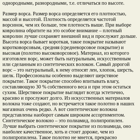
однородными, разнородными, т.е. отличаться по высоте.
Размер ворса. Размер ворса определяется его плотностью,
массой и высотой. Плотность определяется частотой
ворсинок, чем их больше, тем плотность выше. При выборе
ковролина обратите на это особое внимание – плотный
ковролин лучше сохраняет внешний вид и прослужит дольше.
Высота ворса бывает короткая, такое покрытие называют
коротковорсовым, средняя (средневорсовое покрытие) и
высокая (полотно высоковорсовое). Материал, из которого
изготовлен ворс, может быть натуральным, искусственным
или сделанным из синтетических волокон. Самый дорогой
ворс – это натуральный, к нему относят лен, хлопок, шерсть,
шелк. Профессионалы особенно выделяют шерстяное
покрытие. Такое покрытие способно впитывать влагу,
составляющую 30 % собственного веса и при этом остаться
сухим. Шерстяное покрытие выглядит всегда эстетично,
красиво и прослужит долго. Из искусственных материалов
волокна тоже создают, но встречается такое полотно в наших
магазинах очень редко. А вот синтетические волокна
представлены наоборот самым широким ассортиментом.
Синтетическое волокно – это полиамид, полипропилен.
Лучше выбрать синтетическое покрытие из полиамида, оно
наиболее качественное, хоть и стоит дороже, чем из
полипропилена. Такое полотно не мнется, прекрасно