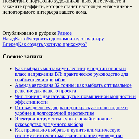
Посмотрите портфолио художников, выберите лучшего и
закажите граффити, которое станет настоящей «изюминкой»
неповторимого интерьера вашего дома.
Опубликовано в рубрике
Разное
Назад
Как обустроить однокомнатную квартиру
Вперед
Как создать уютную прихожую?
Свежие записи
Как выбрать монтажную лестницу под тип опоры и
класс напряжения ВЛ: практическое руководство для
снабженцев и прорабов
Аренда автокрана 32 тонны: как выбрать оптимальное
решение для вашего проекта
Чип‑тюнинг двигателя: путь к повышенной мощности и
эффективности
Готовая дверь vs дверь под покраску: что выгоднее и
удобнее в долгосрочной перспективе
Электроинструменты купить онлайн: полное
руководство для умного выбора
Как правильно выбрать и купить климатическую
систему в интернет‑магазине: полное руководство