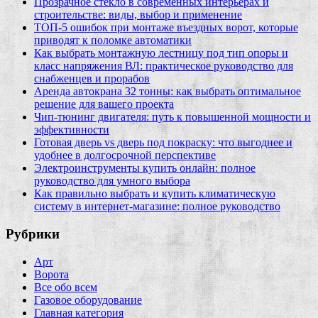
Прозрачное стекло в современных интерьерах и
строительстве: виды, выбор и применение
ТОП-5 ошибок при монтаже въездных ворот, которые
приводят к поломке автоматики
Как выбрать монтажную лестницу под тип опоры и
класс напряжения ВЛ: практическое руководство для
снабженцев и прорабов
Аренда автокрана 32 тонны: как выбрать оптимальное
решение для вашего проекта
Чип‑тюнинг двигателя: путь к повышенной мощности и
эффективности
Готовая дверь vs дверь под покраску: что выгоднее и
удобнее в долгосрочной перспективе
Электроинструменты купить онлайн: полное
руководство для умного выбора
Как правильно выбрать и купить климатическую
систему в интернет‑магазине: полное руководство
Рубрики
Арт
Ворота
Все обо всем
Газовое оборудование
Главная категория