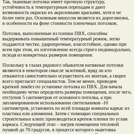
Так, тканевые потолки имеет прочную структуру,
устойчивость к температурным перепадам и дают
возможность окраски их акриловыми красками, хотя и не
более пяти раз. Основным минусом является их дороговизна,
в особенности на фоне стоимости пленочных потолков.
Потолки, выполненные из пленки ПВХ, способны
выдерживать повышенный температурный режим, легко
поддаются чистке, ударопрочные, влагостойкие, однако при
всем при этом, их изготовление всегда строго индивидуально,
исходя из конкретных размеров помещения.
Поскольку в глазах рядового обывателя натяжные потолки
являются в некотором смысле экзотикой, вряд ли кто
отважится самостоятельно осуществить их монтаж, а скорее
всего пригласит специалистов. Тем не менее, приведем
краткий ликбез по установке потолка из ПВХ. Для начала
необходимо четко определить размеры помещения, после чего,
отступив 5 сантиметров от основного потолка, а при
запланированном использовании светильников -10
сантиметров, установить по всей площади комнаты каркас из
пластика или алюминия. Затем с помощью специальных
строительных клипс производиться крепеж пленки по углам
каркаса. Следующий этап – нагрев помещения тепловой
пушкой до 70 градусов, в процессе которого окантовка