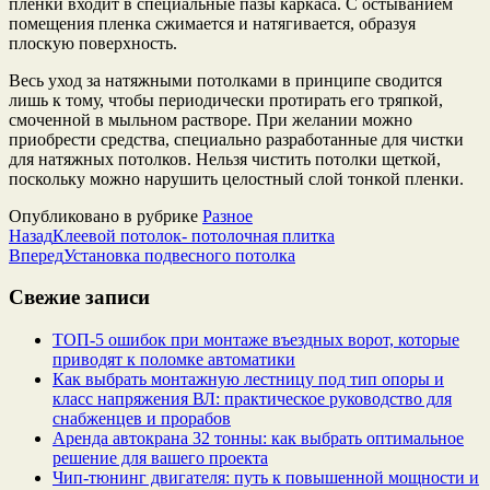
пленки входит в специальные пазы каркаса. С остыванием
помещения пленка сжимается и натягивается, образуя
плоскую поверхность.
Весь уход за натяжными потолками в принципе сводится
лишь к тому, чтобы периодически протирать его тряпкой,
смоченной в мыльном растворе. При желании можно
приобрести средства, специально разработанные для чистки
для натяжных потолков. Нельзя чистить потолки щеткой,
поскольку можно нарушить целостный слой тонкой пленки.
Опубликовано в рубрике
Разное
Назад
Клеевой потолок- потолочная плитка
Вперед
Установка подвесного потолка
Свежие записи
ТОП-5 ошибок при монтаже въездных ворот, которые
приводят к поломке автоматики
Как выбрать монтажную лестницу под тип опоры и
класс напряжения ВЛ: практическое руководство для
снабженцев и прорабов
Аренда автокрана 32 тонны: как выбрать оптимальное
решение для вашего проекта
Чип‑тюнинг двигателя: путь к повышенной мощности и